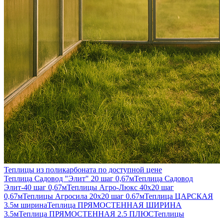
Теплицы из поликарбоната по доступной цене
Теплица Садовод "Элит" 20 шаг 0,67м
Теплица Садовод
Элит-40 шаг 0,67м
Теплицы Агро-Люкс 40х20 шаг
0,67м
Теплицы Агросила 20х20 шаг 0.67м
Теплица ЦАРСКАЯ
3.5м ширина
Теплица ПРЯМОСТЕННАЯ ШИРИНА
3.5м
Теплица ПРЯМОСТЕННАЯ 2.5 ПЛЮС
Теплицы