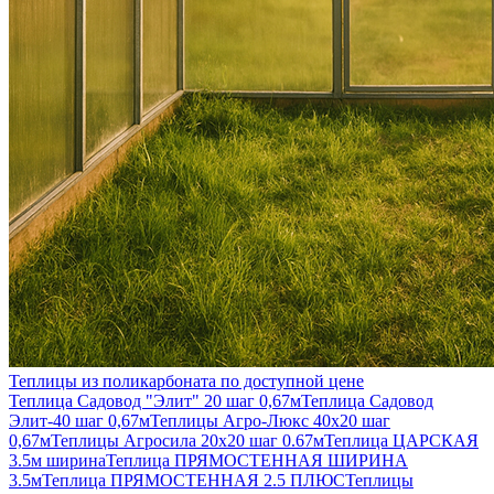
Теплицы из поликарбоната по доступной цене
Теплица Садовод "Элит" 20 шаг 0,67м
Теплица Садовод
Элит-40 шаг 0,67м
Теплицы Агро-Люкс 40х20 шаг
0,67м
Теплицы Агросила 20х20 шаг 0.67м
Теплица ЦАРСКАЯ
3.5м ширина
Теплица ПРЯМОСТЕННАЯ ШИРИНА
3.5м
Теплица ПРЯМОСТЕННАЯ 2.5 ПЛЮС
Теплицы