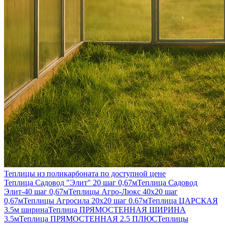
Теплицы из поликарбоната по доступной цене
Теплица Садовод "Элит" 20 шаг 0,67м
Теплица Садовод
Элит-40 шаг 0,67м
Теплицы Агро-Люкс 40х20 шаг
0,67м
Теплицы Агросила 20х20 шаг 0.67м
Теплица ЦАРСКАЯ
3.5м ширина
Теплица ПРЯМОСТЕННАЯ ШИРИНА
3.5м
Теплица ПРЯМОСТЕННАЯ 2.5 ПЛЮС
Теплицы