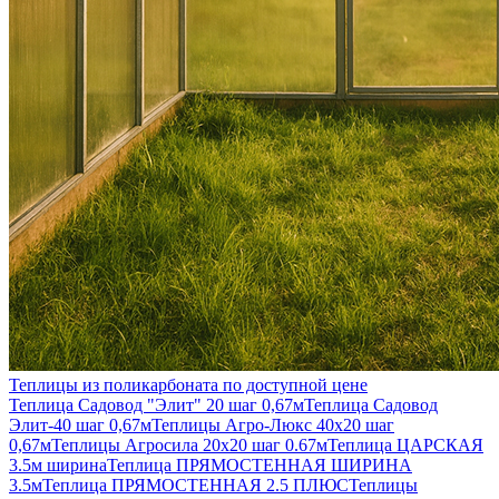
Теплицы из поликарбоната по доступной цене
Теплица Садовод "Элит" 20 шаг 0,67м
Теплица Садовод
Элит-40 шаг 0,67м
Теплицы Агро-Люкс 40х20 шаг
0,67м
Теплицы Агросила 20х20 шаг 0.67м
Теплица ЦАРСКАЯ
3.5м ширина
Теплица ПРЯМОСТЕННАЯ ШИРИНА
3.5м
Теплица ПРЯМОСТЕННАЯ 2.5 ПЛЮС
Теплицы