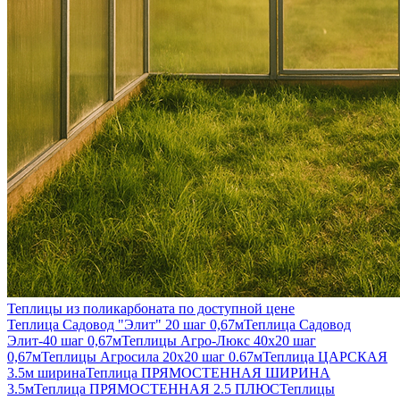
Теплицы из поликарбоната по доступной цене
Теплица Садовод "Элит" 20 шаг 0,67м
Теплица Садовод
Элит-40 шаг 0,67м
Теплицы Агро-Люкс 40х20 шаг
0,67м
Теплицы Агросила 20х20 шаг 0.67м
Теплица ЦАРСКАЯ
3.5м ширина
Теплица ПРЯМОСТЕННАЯ ШИРИНА
3.5м
Теплица ПРЯМОСТЕННАЯ 2.5 ПЛЮС
Теплицы